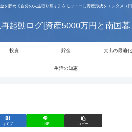
金を貯めて自分の人生取り戻す】をモットーに資産形成をエンタメ（円
再起動ログ|資産5000万円と南国
投資
貯金
支出の最適化
生活の知恵
はてブ
LINE
コピー