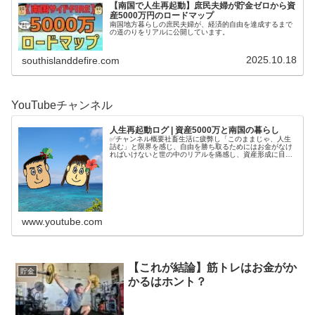
【南国で人生再起動】庶民夫婦が貯金ゼロから資
産5000万円のロードマップ
南国地方暮らしの庶民夫婦が、経済的自由を達成するまで
の道のりをリアルに公開しています。
2025.10.18
southislanddefire.com
YouTubeチャンネル
人生再起動ログ | 資産5000万と南国の暮らし
✅チャンネル概要社畜生活に疲弊し「このままじゃ、人生
詰む」と限界を感じ、自由を勝ち取るためにはお金がなけ
ればいけないと世の中のリアルを痛感し、資産形成に目覚
める。4年半で5000万円を貯めてから、南国で自分の人生
を取り戻す庶民夫婦の記録をコ...
www.youtube.com
【これが結論】筋トレはお金がか
貯金
かるはホント？