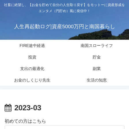
社畜に絶望し、【お金を貯めて自分の人生取り戻す】をモットーに資産形成を
エンタメ（円貯め）風に発信中！
人生再起動ログ|資産5000万円と南国暮らし
FIRE途中経過
南国スローライフ
投資
貯金
支出の最適化
副業
お金のしくじり先生
生活の知恵
2023-03
初めての方はこちら