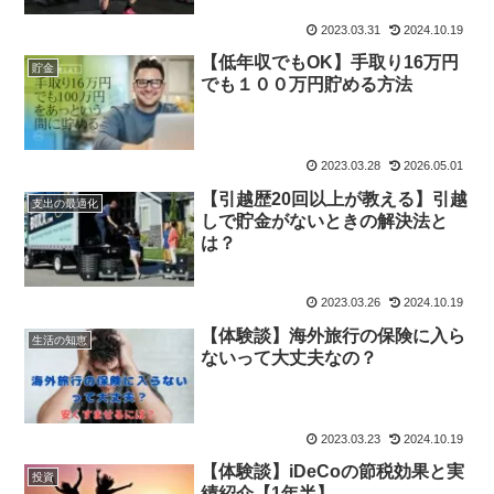
2023.03.31
2024.10.19
【低年収でもOK】手取り16万円
貯金
でも１００万円貯める方法
2023.03.28
2026.05.01
【引越歴20回以上が教える】引越
支出の最適化
しで貯金がないときの解決法と
は？
2023.03.26
2024.10.19
【体験談】海外旅行の保険に入ら
生活の知恵
ないって大丈夫なの？
2023.03.23
2024.10.19
【体験談】iDeCoの節税効果と実
投資
績紹介【1年半】