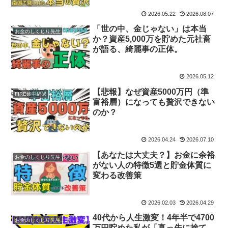
2026.05.22
2026.08.07
「世の中、金じゃない」は本当
お金のしくじり先生
か？資産5,000万を貯めた元社畜
が語る、綺麗事の正体。
2026.05.12
【悲報】なぜ資産5000万円（準
FIRE途中経過
富裕層）になっても贅沢できない
のか？
2026.04.24
2026.07.10
【あなたは大丈夫？】お金に余裕
お金のしくじり先生
がない人の特徴5選と貯金体質に
変わる改善策
2026.02.03
2026.04.29
​40代から人生激変！4年半で4700
お金のしくじり先生
万円貯めた私が「真っ先に捨て