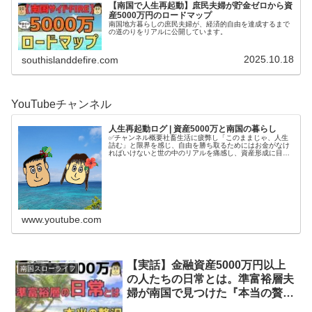
【南国で人生再起動】庶民夫婦が貯金ゼロから資
産5000万円のロードマップ
南国地方暮らしの庶民夫婦が、経済的自由を達成するまで
の道のりをリアルに公開しています。
2025.10.18
southislanddefire.com
YouTubeチャンネル
人生再起動ログ | 資産5000万と南国の暮らし
✅チャンネル概要社畜生活に疲弊し「このままじゃ、人生
詰む」と限界を感じ、自由を勝ち取るためにはお金がなけ
ればいけないと世の中のリアルを痛感し、資産形成に目覚
める。4年半で5000万円を貯めてから、南国で自分の人生
を取り戻す庶民夫婦の記録をコ...
www.youtube.com
【実話】金融資産5000万円以上
南国スローライフ
の人たちの日常とは。準富裕層夫
婦が南国で見つけた『本当の贅
沢』