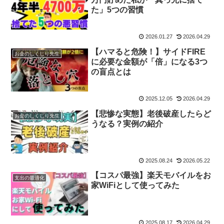
た」5つの習慣
2026.01.27
2026.04.29
​【ハマると危険！】サイドFIRE
お金のしくじり先生
に必要な金額が「倍」になる3つ
の盲点とは
2025.12.05
2026.04.29
【悲惨な実態】老後破産したらど
お金のしくじり先生
うなる？実例の紹介
2025.08.24
2026.05.22
【コスパ最強】楽天モバイルをお
支出の最適化
家WiFiとして使ってみた
2025.08.17
2026.04.29