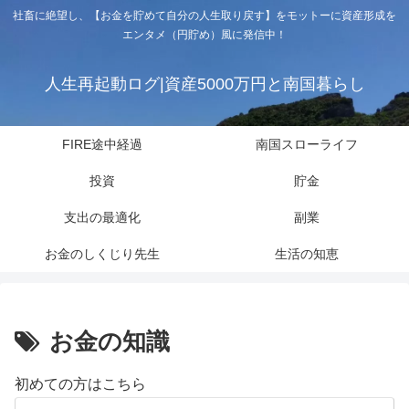
社畜に絶望し、【お金を貯めて自分の人生取り戻す】をモットーに資産形成を
エンタメ（円貯め）風に発信中！
人生再起動ログ|資産5000万円と南国暮らし
FIRE途中経過
南国スローライフ
投資
貯金
支出の最適化
副業
お金のしくじり先生
生活の知恵
お金の知識
初めての方はこちら