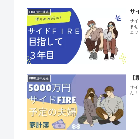
サ
FIRE途中経過
サイ
ませ
ェッ
【
FIRE途中経過
サイ
ん！