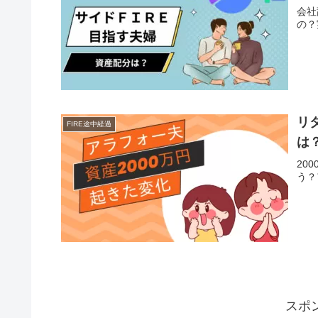
会社
の？
リ
FIRE途中経過
は
20
う？
スポ