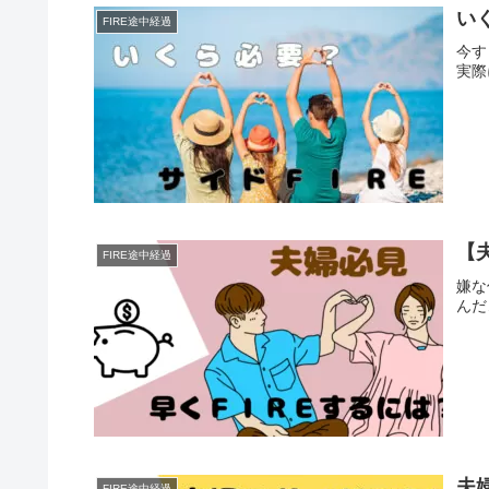
い
FIRE途中経過
今す
実際
【
FIRE途中経過
嫌な
んだ
夫
FIRE途中経過