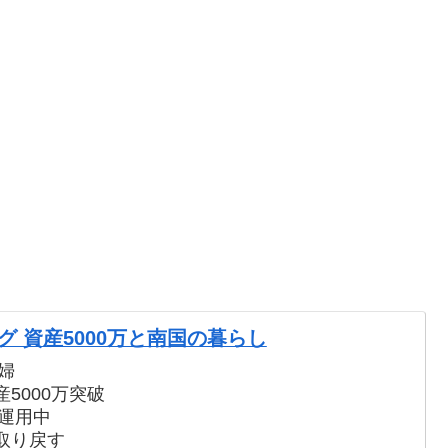
 資産5000万と南国の暮らし
婦
5000万突破
で運用中
取り戻す