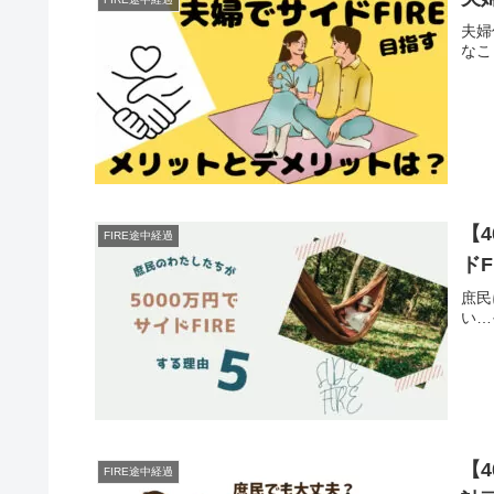
夫婦
なこ
【
FIRE途中経過
ド
庶民
い…
【
FIRE途中経過