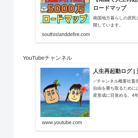
ロードマップ
南国地方暮らしの庶民
開しています。
southislanddefire.com
YouTubeチャンネル
人生再起動ログ |
✅チャンネル概要社畜
自由を勝ち取るために
産形成に目覚める。4年
す庶民夫婦の記録をコ..
www.youtube.com