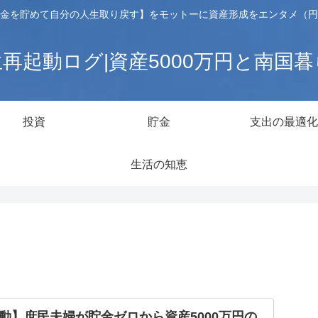
金を貯めて自分の人生取り戻す】をモットーに資産形成をエンタメ（円
再起動ログ|資産5000万円と南国
投資
貯金
支出の最適化
生活の知恵
動】庶民夫婦が貯金ゼロから資産5000万円の