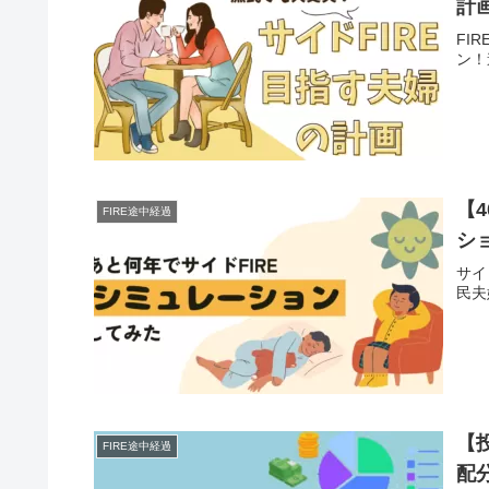
計
FI
ン！
【
FIRE途中経過
シ
サイ
民夫
【
FIRE途中経過
配