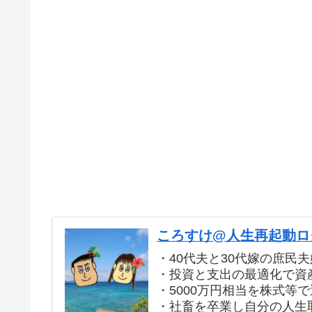
ころすけ@人生再起動ログ
・40代夫と30代嫁の庶民夫
・投資と支出の最適化で資産
・5000万円相当を株式等
・社畜を卒業し自分の人生