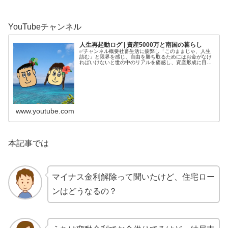
YouTubeチャンネル
人生再起動ログ | 資産5000万と南国の暮らし
✅チャンネル概要社畜生活に疲弊し「このままじゃ、人生
詰む」と限界を感じ、自由を勝ち取るためにはお金がなけ
ればいけないと世の中のリアルを痛感し、資産形成に目覚
める。4年半で5000万円を貯めてから、南国で自分の人生
を取り戻す庶民夫婦の記録をコ...
www.youtube.com
本記事では
マイナス金利解除って聞いたけど、住宅ロー
ンはどうなるの？