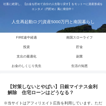
社畜に絶望し、【お金を貯めて自分の人生取り戻す】をモットーに資産形成を
エンタメ（円貯め）風に発信中！
人生再起動ログ|資産5000万円と南国暮らし
FIRE途中経過
南国スローライフ
投資
貯金
支出の最適化
副業
お金のしくじり先生
生活の知恵
【対策しないとやばい】日銀マイナス金利
解除 住宅ローンはどうなる？
※当サイトはアフィリエイト広告を利用しています。ただ