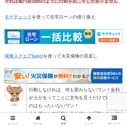
それは竈門炭治郎のように行動を起こすしかありません
。
モゲチェック
を使って住宅ローンの借り換え
保険スクエアbang!
を使って火災保険の見直し
行動しなければ、何も変わらないワン！金利
が上がるってことに文句を言うだけで終わる
コロ
のはもったいないワン！
心を燃やして行動しろだワン！行動しない奴
はもう知らんワン！
メニュー
ホーム
検索
トップ
サイドバー