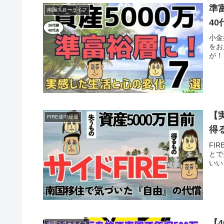
準
南国スローライフ
4
小金
をお
が！
【
FIRE途中経過
得
FI
とで
いい
【
南国スローライフ