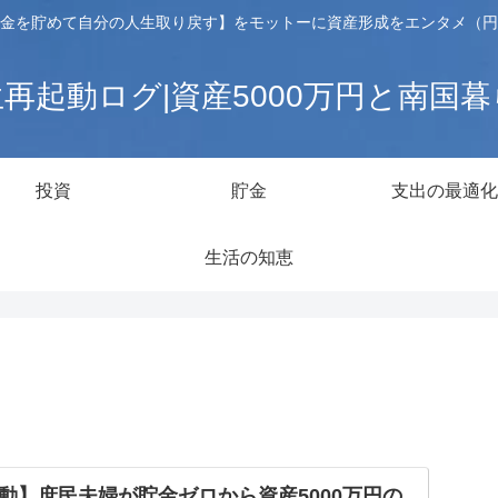
金を貯めて自分の人生取り戻す】をモットーに資産形成をエンタメ（円
再起動ログ|資産5000万円と南国
投資
貯金
支出の最適化
生活の知恵
動】庶民夫婦が貯金ゼロから資産5000万円の