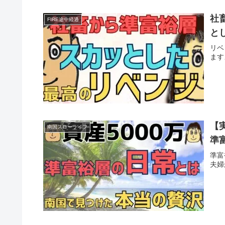
社
FIRE途中経過
と
リベ
ます
【
南国スローライフ
準
準富
夫婦