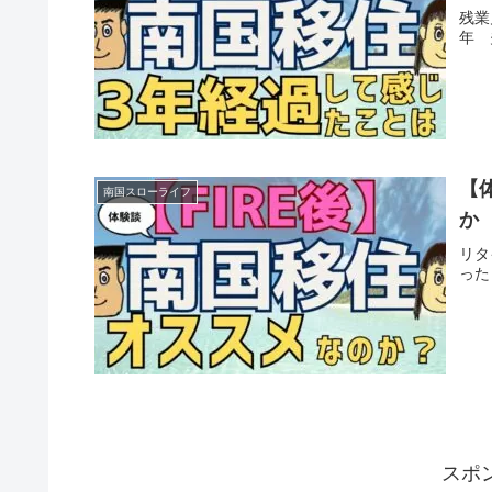
残業
年 
【
南国スローライフ
か
リタ
った
スポ