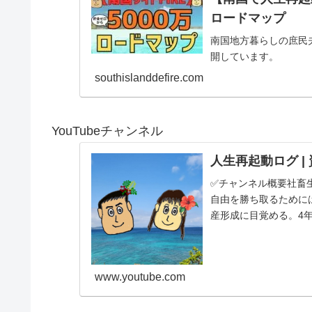
ロードマップ
南国地方暮らしの庶民
開しています。
southislanddefire.com
YouTubeチャンネル
人生再起動ログ |
✅チャンネル概要社畜
自由を勝ち取るために
産形成に目覚める。4年
す庶民夫婦の記録をコ..
www.youtube.com