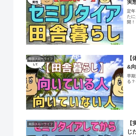
実
定年
たに
開！
【
南国スローライフ
&
早期
る？
【
南国スローライフ
じ