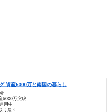
 資産5000万と南国の暮らし
婦
5000万突破
で運用中
取り戻す