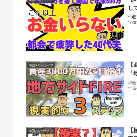
し
年収
10
【
南国スローライフ
「
都会
する
【
南国スローライフ