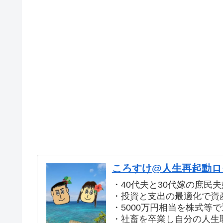
ころすけ@人生再起動ログ
・40代夫と30代嫁の庶民夫
・投資と支出の最適化で資産
・5000万円相当を株式等
・社畜を卒業し自分の人生