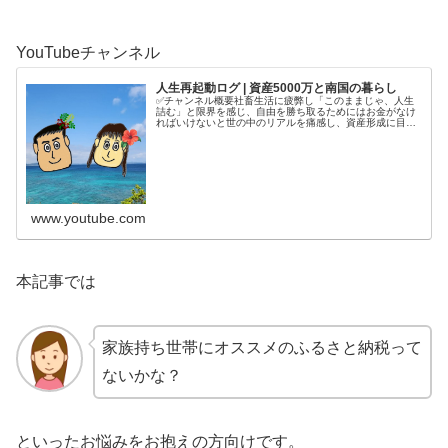
YouTubeチャンネル
人生再起動ログ | 資産5000万と南国の暮らし
✅チャンネル概要社畜生活に疲弊し「このままじゃ、人生
詰む」と限界を感じ、自由を勝ち取るためにはお金がなけ
ればいけないと世の中のリアルを痛感し、資産形成に目覚
める。4年半で5000万円を貯めてから、南国で自分の人生
を取り戻す庶民夫婦の記録をコ...
www.youtube.com
本記事では
家族持ち世帯にオススメのふるさと納税って
ないかな？
といったお悩みをお抱えの方向けです。