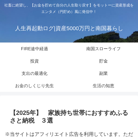
社畜に絶望し、【お金を貯めて自分の人生取り戻す】をモットーに資産形成を
エンタメ（円貯め）風に発信中！
人生再起動ログ|資産5000万円と南国暮らし
FIRE途中経過
南国スローライフ
投資
貯金
支出の最適化
副業
お金のしくじり先生
生活の知恵
【2025年】 家族持ち世帯におすすめふる
さと納税 ３選
※当サイトはアフィリエイト広告を利用しています。ただ