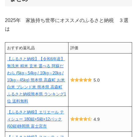
2025年 家族持ち世帯にオススメのふるさと納税 ３選
は
おすすめ返礼品
評価
【ふるさと納税】【令和6年産】
無洗米 精米 玄米 選べる 阿蘇だ
わら (5kg～54kg / 10kg～20kg /
10kg～45kg) 熊本県 高森町 お米
5.0
白米 ブレンド米 熊本県 高森町
ふるさと納税熊本県 ランキング1
位 送料無料
【ふるさと納税】エリエール テ
ィシュー 180組×5箱×12パック
4.9
(60箱)静岡県 富士宮市