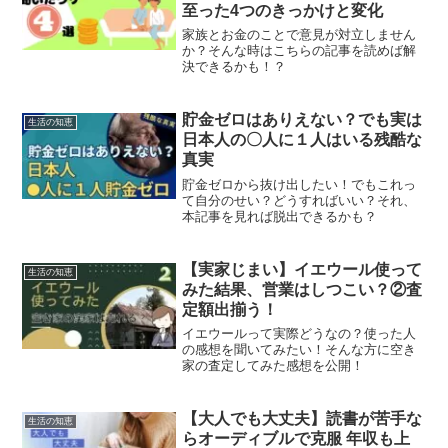
至った4つのきっかけと変化
家族とお金のことで意見が対立しません
か？そんな時はこちらの記事を読めば解
決できるかも！？
貯金ゼロはありえない？でも実は
生活の知恵
日本人の〇人に１人はいる残酷な
真実
貯金ゼロから抜け出したい！でもこれっ
て自分のせい？どうすればいい？それ、
本記事を見れば脱出できるかも？
【実家じまい】イエウール使って
生活の知恵
みた結果、営業はしつこい？②査
定額出揃う！
イエウールって実際どうなの？使った人
の感想を聞いてみたい！そんな方に空き
家の査定してみた感想を公開！
【大人でも大丈夫】読書が苦手な
生活の知恵
らオーディブルで克服 年収も上