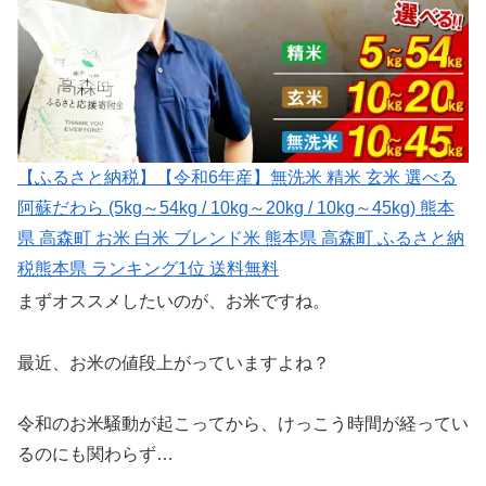
【ふるさと納税】【令和6年産】無洗米 精米 玄米 選べる
阿蘇だわら (5kg～54kg / 10kg～20kg / 10kg～45kg) 熊本
県 高森町 お米 白米 ブレンド米 熊本県 高森町 ふるさと納
税熊本県 ランキング1位 送料無料
まずオススメしたいのが、お米ですね。
最近、お米の値段上がっていますよね？
令和のお米騒動が起こってから、けっこう時間が経ってい
るのにも関わらず…