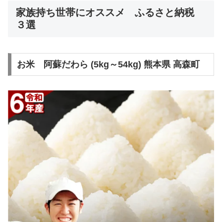
家族持ち世帯にオススメ ふるさと納税
３選
お米 阿蘇だわら (5kg～54kg) 熊本県 高森町