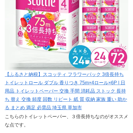
【ふるさと納税】スコッティ フラワーパック 3倍長持ち
トイレットロール ダブル 香りつき 75m×4ロール×6P | 日
用品 トイレットペーパー 交換 手間 消耗品 ストック 長持
ち 替え 交換 頻度 回数 リピート 紙 質 収納 家族 重い 助か
る まとめ 満足 必需品 埼玉県 草加市
こちらのトイレットペーパー、３倍長持ちなのがオススメ
な点です。