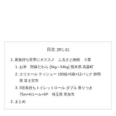
目次
家族持ち世帯にオススメ ふるさと納税 ３選
お米 阿蘇だわら (5kg～54kg) 熊本県 高森町
エリエール ティシュー 180組×5箱×12パック 静岡
県 富士宮市
3倍長持ちトイレットロール ダブル 香りつき
75m×4ロール×6P 埼玉県 草加市
まとめ