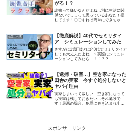
がる！？
読書って嫌いなんだよね…別に生活に関
係ないでしょって思っているあなた！損
してます！〇〇すれば簡単にできちゃう
のに…
【徹底解説】40代でセミリタイ
生活の知恵
ア シミュレーションしてみた
さすがに1億円あれば40代でセミリタイア
しても大丈夫だよね…？実際にシミュレ
ーションしてみたら…！！？？
【逮捕・破産…】空き家になった
生活の知恵
田舎の実家 今すぐ処分しないと
ヤバイ理由
実家じまいって寂しい…空き家になって
も実家は残しておきたい…それ危険で
す！最悪の場合、犯罪に巻き込まれ牢屋
にいくかも…
スポンサーリンク