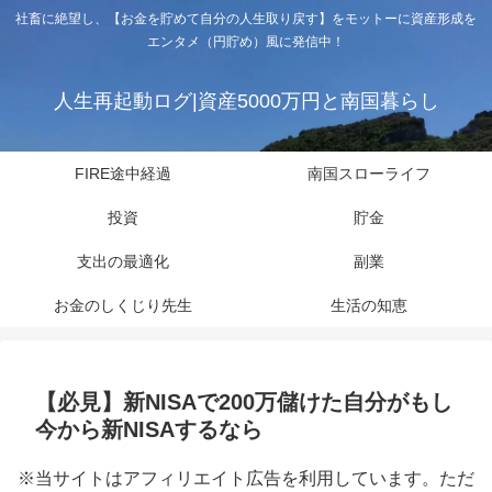
社畜に絶望し、【お金を貯めて自分の人生取り戻す】をモットーに資産形成を
エンタメ（円貯め）風に発信中！
人生再起動ログ|資産5000万円と南国暮らし
FIRE途中経過
南国スローライフ
投資
貯金
支出の最適化
副業
お金のしくじり先生
生活の知恵
【必見】新NISAで200万儲けた自分がもし
今から新NISAするなら
※当サイトはアフィリエイト広告を利用しています。ただ