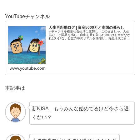
YouTubeチャンネル
人生再起動ログ | 資産5000万と南国の暮らし
✅チャンネル概要社畜生活に疲弊し「このままじゃ、人生
詰む」と限界を感じ、自由を勝ち取るためにはお金がなけ
ればいけないと世の中のリアルを痛感し、資産形成に目覚
める。4年半で5000万円を貯めてから、南国で自分の人生
を取り戻す庶民夫婦の記録をコ...
www.youtube.com
本記事は
新NISA、もうみんな始めてるけど今さら遅
くない？