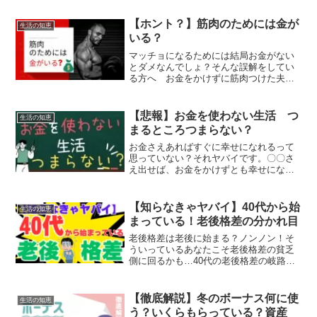
【ホント？】筋肉のためには金が
生活の知恵
いる？
マッチョになるためには結局お金がない
とダメなんでしょ？そんな誤解をしてい
る方へ お金をかけずに筋肉つけた夫の
体験談！
【悲報】お金を使わない生活 つ
生活の知恵
まるところつまらない？
お金さえあればすぐに幸せになれるって
思っていない？それヤバイです。〇〇さ
え出せば、お金をかけずとも幸せになれ
ますよ！
【知らなきゃヤバイ】40代から始
生活の知恵
まっている！老後格差の分かれ目
老後格差は老後に始まる？ノンノン！そ
ういっているあなたこそ老後格差の貧乏
側に回るかも…40代の老後格差の岐路と
は！？
【徹底解説】冬のボーナス何に使
生活の知恵
う？いくらもらっている？資産