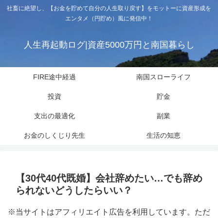
社畜に絶望し、【お金を貯めて自分の人生取り戻す】をモットーに資産形成を
エンタメ（円貯め）風に発信中！
人生再起動ログ|資産5000万円と南国暮らし
FIRE途中経過
南国スローライフ
投資
貯金
支出の最適化
副業
お金のしくじり先生
生活の知恵
【30代40代既婚】会社辞めたい…でも辞め
られないどうしたらいい？
※当サイトはアフィリエイト広告を利用しています。ただ