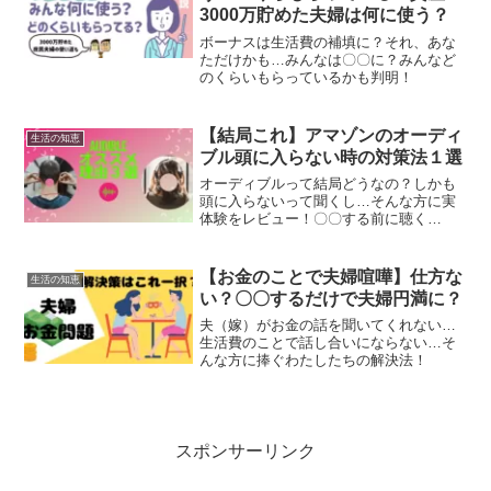
3000万貯めた夫婦は何に使う？
ボーナスは生活費の補填に？それ、あな
ただけかも…みんなは〇〇に？みんなど
のくらいもらっているかも判明！
【結局これ】アマゾンのオーディ
生活の知恵
ブル頭に入らない時の対策法１選
オーディブルって結局どうなの？しかも
頭に入らないって聞くし…そんな方に実
体験をレビュー！〇〇する前に聴く
と…！？
【お金のことで夫婦喧嘩】仕方な
生活の知恵
い？〇〇するだけで夫婦円満に？
夫（嫁）がお金の話を聞いてくれない…
生活費のことで話し合いにならない…そ
んな方に捧ぐわたしたちの解決法！
スポンサーリンク