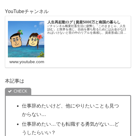
YouTubeチャンネル
人生再起動ログ | 資産5000万と南国の暮らし
✅チャンネル概要社畜生活に疲弊し「このままじゃ、人生
詰む」と限界を感じ、自由を勝ち取るためにはお金がなけ
ればいけないと世の中のリアルを痛感し、資産形成に目覚
める。4年半で5000万円を貯めてから、南国で自分の人生
を取り戻す庶民夫婦の記録をコ...
www.youtube.com
本記事は
仕事辞めたいけど、他にやりたいことも見つ
からない…
仕事辞めたい…でも転職する勇気がない…ど
うしたらいい？