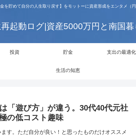
金を貯めて自分の人生取り戻す】をモットーに資産形成をエンタメ（円
再起動ログ|資産5000万円と南国
投資
貯金
支出の最適化
生活の知恵
人は「遊び方」が違う。30代40代元社
極の低コスト趣味
います。ただ自分が良い！と思ったものだけオススメ