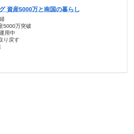
 資産5000万と南国の暮らし
婦
5000万突破
で運用中
取り戻す
信