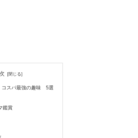
次
！コスパ最強の趣味 5選
マ鑑賞
信