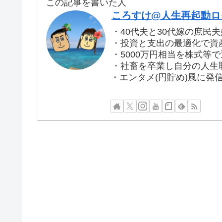
この記事を書いた人
ころすけ@人生再起動ログ
・40代夫と30代嫁の庶民夫
・投資と支出の最適化で資産
・5000万円相当を株式等
・社畜を卒業し自分の人生
・エンタメ(円貯め)風に発