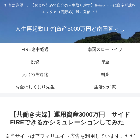
社畜に絶望し、【お金を貯めて自分の人生取り戻す】をモットーに資産形成を
エンタメ（円貯め）風に発信中！
人生再起動ログ|資産5000万円と南国暮らし
FIRE途中経過
南国スローライフ
投資
貯金
支出の最適化
副業
お金のしくじり先生
生活の知恵
【共働き夫婦】運用資産3000万円 サイド
FIREできるかシミュレーションしてみた
※当サイトはアフィリエイト広告を利用しています。ただ