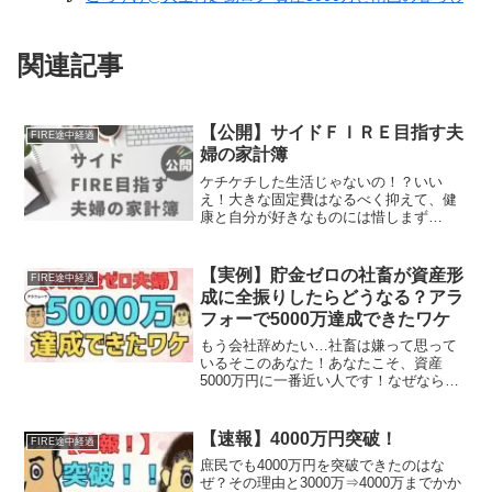
関連記事
【公開】サイドＦＩＲＥ目指す夫
FIRE途中経過
婦の家計簿
ケチケチした生活じゃないの！？いい
え！大きな固定費はなるべく抑えて、健
康と自分が好きなものには惜しまず…
【実例】貯金ゼロの社畜が資産形
FIRE途中経過
成に全振りしたらどうなる？アラ
フォーで5000万達成できたワケ
もう会社辞めたい…社畜は嫌って思って
いるそこのあなた！あなたこそ、資産
5000万円に一番近い人です！なぜなら…
【速報】4000万円突破！
FIRE途中経過
庶民でも4000万円を突破できたのはな
ぜ？その理由と3000万⇒4000万までかか