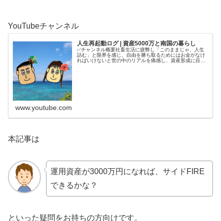
YouTubeチャンネル
人生再起動ログ | 資産5000万と南国の暮らし
✅チャンネル概要社畜生活に疲弊し「このままじゃ、人生
詰む」と限界を感じ、自由を勝ち取るためにはお金がなけ
ればいけないと世の中のリアルを痛感し、資産形成に目覚
める。4年半で5000万円を貯めてから、南国で自分の人生
を取り戻す庶民夫婦の記録をコ...
www.youtube.com
本記事は
運用資産が3000万円になれば、サイドFIRE
できるかな？
といった疑問をお持ちの方向けです。