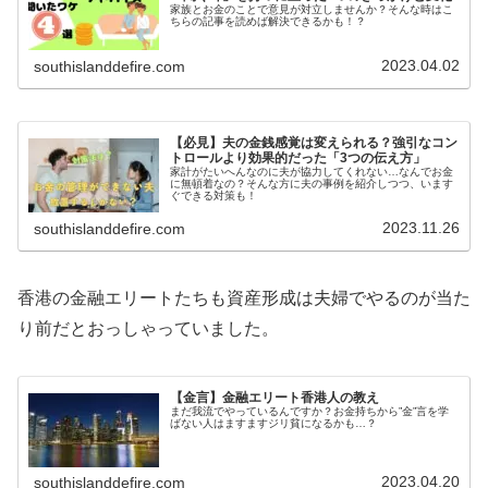
家族とお金のことで意見が対立しませんか？そんな時はこ
ちらの記事を読めば解決できるかも！？
2023.04.02
southislanddefire.com
【必見】夫の金銭感覚は変えられる？強引なコン
トロールより効果的だった「3つの伝え方」
家計がたいへんなのに夫が協力してくれない…なんでお金
に無頓着なの？そんな方に夫の事例を紹介しつつ、います
ぐできる対策も！
2023.11.26
southislanddefire.com
香港の金融エリートたちも資産形成は夫婦でやるのが当た
り前だとおっしゃっていました。
【金言】金融エリート香港人の教え
まだ我流でやっているんですか？お金持ちから”金”言を学
ばない人はますますジリ貧になるかも…？
2023.04.20
southislanddefire.com