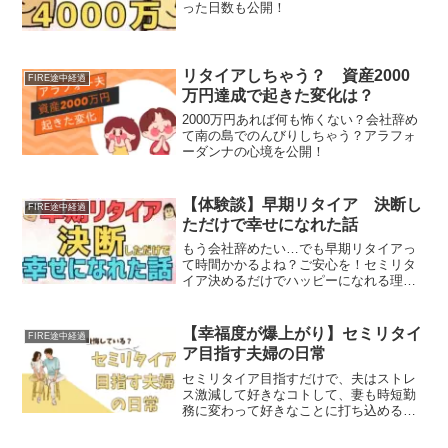
った日数も公開！
リタイアしちゃう？ 資産2000
FIRE途中経過
万円達成で起きた変化は？
2000万円あれば何も怖くない？会社辞め
て南の島でのんびりしちゃう？アラフォ
ーダンナの心境を公開！
【体験談】早期リタイア 決断し
FIRE途中経過
ただけで幸せになれた話
もう会社辞めたい…でも早期リタイアっ
て時間かかるよね？ご安心を！セミリタ
イア決めるだけでハッピーになれる理由
を後悔！
【幸福度が爆上がり】セミリタイ
FIRE途中経過
ア目指す夫婦の日常
セミリタイア目指すだけで、夫はストレ
ス激減して好きなコトして、妻も時短勤
務に変わって好きなことに打ち込める
１ミリも後悔せず！