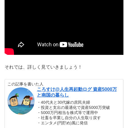
それでは、詳しく見ていきましょう！
この記事を書いた人
ころすけ@人生再起動ログ 資産5000万
と南国の暮らし
・40代夫と30代嫁の庶民夫婦
・投資と支出の最適化で資産5000万突破
・5000万円相当を株式等で運用中
・社畜を卒業し自分の人生取り戻す
・エンタメ(円貯め)風に発信