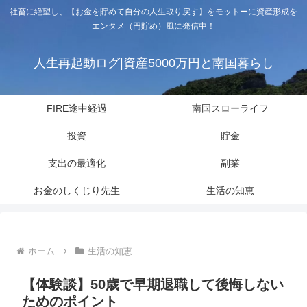
社畜に絶望し、【お金を貯めて自分の人生取り戻す】をモットーに資産形成を
エンタメ（円貯め）風に発信中！
人生再起動ログ|資産5000万円と南国暮らし
FIRE途中経過
南国スローライフ
投資
貯金
支出の最適化
副業
お金のしくじり先生
生活の知恵
ホーム
生活の知恵
【体験談】50歳で早期退職して後悔しない
ためのポイント