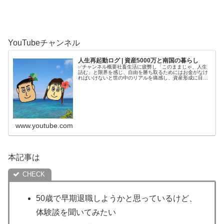
YouTubeチャンネル
人生再起動ログ | 資産5000万と南国の暮らし
✅チャンネル概要社畜生活に疲弊し「このままじゃ、人生
詰む」と限界を感じ、自由を勝ち取るためにはお金がなけ
ればいけないと世の中のリアルを痛感し、資産形成に目覚
める。4年半で5000万円を貯めてから、南国で自分の人生
を取り戻す庶民夫婦の記録をコ...
www.youtube.com
本記事は
50歳で早期退職しようかと思っているけど、
体験談を聞いてみたい