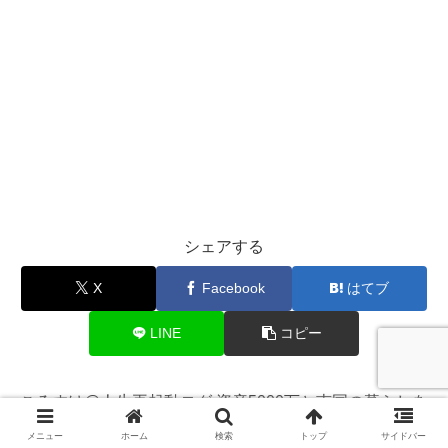
シェアする
X
Facebook
はてブ
LINE
コピー
ころすけ@人生再起動ログ 資産5000万と南国の暮らしを
フォローする
メニュー
ホーム
検索
トップ
サイドバー