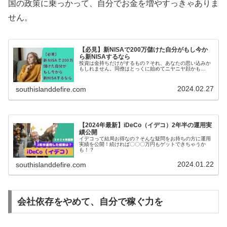
国の政策に乗っかって、自分でお金を増やすっきゃありま
せん。
【必見】新NISAで200万儲けた自分がもし今か
ら新NISAするなら
投資は金持ちだけがするもの？それ、あなたの思い込みか
もしれません。同僚はとっくに始めてニヤニヤ顔かも…
2024.02.27
southislanddefire.com
【2024年最新】iDeCo（イデコ）2年半の運用実
績公開
イデコって結局お得なの？そんな疑問をお持ちの方に運用
実績を公開！続ければ〇〇〇万円もゲットできちゃうか
も！？
2024.01.22
southislanddefire.com
会社依存をやめて、自分で稼ぐ力を