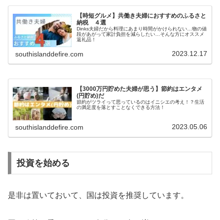
【時短グルメ】共働き夫婦におすすめのふるさと
納税 ４選
Dinks夫婦だから料理にあまり時間がかけられない…物の値
段があがって家計負担を減らしたい…そんな方にオススメ
返礼品！
2023.12.17
southislanddefire.com
【3000万円貯めた夫婦が思う】節約はエンタメ
(円貯め)だ
節約がツライって思っているのはイニシエの考え！？生活
の満足度を落とすことなくできる方法！
2023.05.06
southislanddefire.com
投資を始める
是非は置いておいて、国は投資を推奨しています。