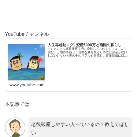
YouTubeチャンネル
人生再起動ログ | 資産5000万と南国の暮らし
✅チャンネル概要社畜生活に疲弊し「このままじゃ、人生
詰む」と限界を感じ、自由を勝ち取るためにはお金がなけ
ればいけないと世の中のリアルを痛感し、資産形成に目覚
める。4年半で5000万円を貯めてから、南国で自分の人生
を取り戻す庶民夫婦の記録をコ...
www.youtube.com
本記事では
老後破産しやすい人っているの？教えてほし
い