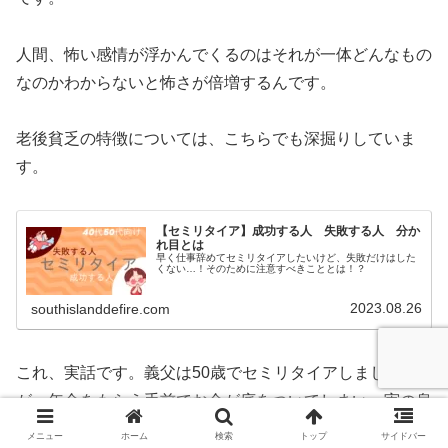
人間、怖い感情が浮かんでくるのはそれが一体どんなもの
なのかわからないと怖さが倍増するんです。
老後貧乏の特徴については、こちらでも深掘りしていま
す。
【セミリタイア】成功する人 失敗する人 分か
れ目とは
早く仕事辞めてセミリタイアしたいけど、失敗だけはした
くない…！そのために注意すべきこととは！？
2023.08.26
southislanddefire.com
これ、実話です。義父は50歳でセミリタイアしました
が、年金をもらう手前でお金が底をついてしまい、実の息
子にお金を借りるまでになってしまいました。
メニュー
ホーム
検索
トップ
サイドバー