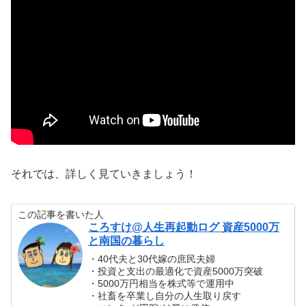
それでは、詳しく見ていきましょう！
この記事を書いた人
ころすけ@人生再起動ログ 資産5000万
と南国の暮らし
・40代夫と30代嫁の庶民夫婦
・投資と支出の最適化で資産5000万突破
・5000万円相当を株式等で運用中
・社畜を卒業し自分の人生取り戻す