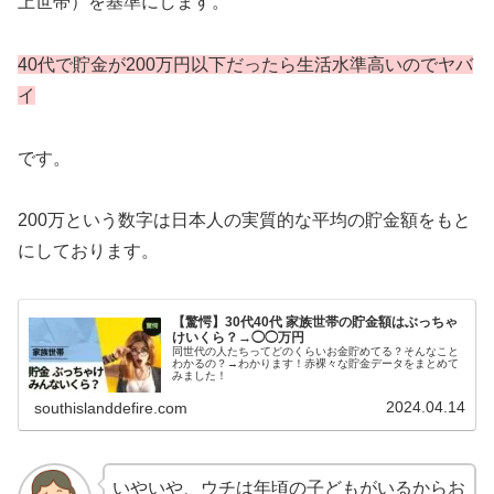
上世帯）を基準にします。
40代で貯金が200万円以下だったら
生活水準高い
ので
ヤバ
イ
です。
200万という数字は日本人の実質的な平均の貯金額をもと
にしております。
【驚愕】30代40代 家族世帯の貯金額はぶっちゃ
けいくら？→◯◯万円
同世代の人たちってどのくらいお金貯めてる？そんなこと
わかるの？→わかります！赤裸々な貯金データをまとめて
みました！
2024.04.14
southislanddefire.com
いやいや、ウチは年頃の子どもがいるからお