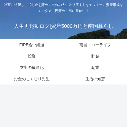
社畜に絶望し、【お金を貯めて自分の人生取り戻す】をモットーに資産形成を
エンタメ（円貯め）風に発信中！
人生再起動ログ|資産5000万円と南国暮らし
FIRE途中経過
南国スローライフ
投資
貯金
支出の最適化
副業
お金のしくじり先生
生活の知恵