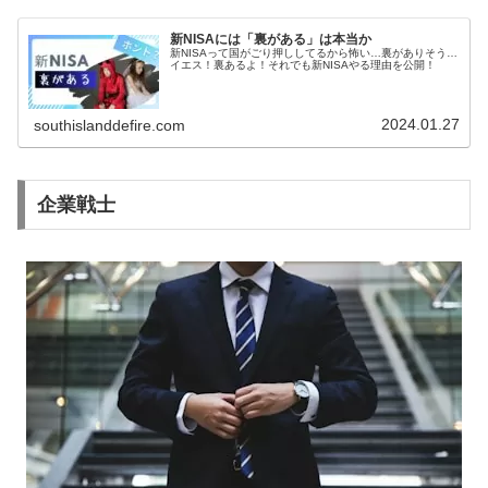
新NISAには「裏がある」は本当か
新NISAって国がごり押ししてるから怖い…裏がありそう…
イエス！裏あるよ！それでも新NISAやる理由を公開！
2024.01.27
southislanddefire.com
企業戦士