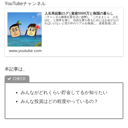
YouTubeチャンネル
人生再起動ログ | 資産5000万と南国の暮らし
✅チャンネル概要社畜生活に疲弊し「このままじゃ、人生
詰む」と限界を感じ、自由を勝ち取るためにはお金がなけ
ればいけないと世の中のリアルを痛感し、資産形成に目覚
める。4年半で5000万円を貯めてから、南国で自分の人生
を取り戻す庶民夫婦の記録をコ...
www.youtube.com
本記事は、
みんながどれくらい貯金してるか知りたい
みんな投資はどの程度やっているの？