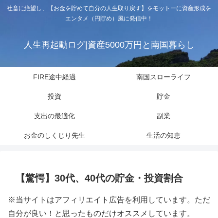
社畜に絶望し、【お金を貯めて自分の人生取り戻す】をモットーに資産形成を
エンタメ（円貯め）風に発信中！
人生再起動ログ|資産5000万円と南国暮らし
FIRE途中経過
南国スローライフ
投資
貯金
支出の最適化
副業
お金のしくじり先生
生活の知恵
【驚愕】30代、40代の貯金・投資割合
※当サイトはアフィリエイト広告を利用しています。ただ
自分が良い！と思ったものだけオススメしています。