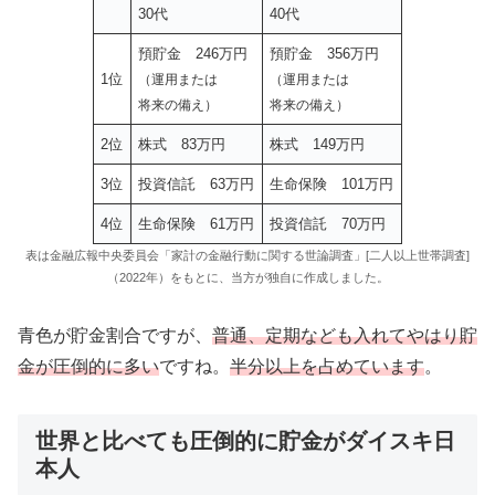
30代
40代
預貯金 246万円
預貯金 356万円
1位
（運用または
（運用または
将来の備え）
将来の備え）
2位
株式 83万円
株式 149万円
3位
投資信託 63万円
生命保険 101万円
4位
生命保険 61万円
投資信託 70万円
表は金融広報中央委員会「家計の金融行動に関する世論調査」[二人以上世帯調査]
（2022年）をもとに、当方が独自に作成しました。
青色が貯金割合ですが、
普通、定期なども入れてやはり貯
金が圧倒的に多い
ですね。
半分以上を占めています
。
世界と比べても圧倒的に貯金がダイスキ日
本人