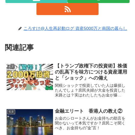
ころすけ@人生再起動ログ 資産5000万と南国の暮らし
関連記事
【トランプ政権下の投資術】株価
投資
の乱高下を味方につける資産運用
と「ショック」への備え
関税ショックで投資していた人は爆損し
たんでしょ？庶民夫婦が大金を投資した
末路とは？実はわたしたちお金が爆
増…！？
金融エリート 香港人の教え②
投資
お金のシロートさんがお金持ちの助言を
聞かないって本気ですか？庶民こそ聞く
べき、お金持ちの”金”言！