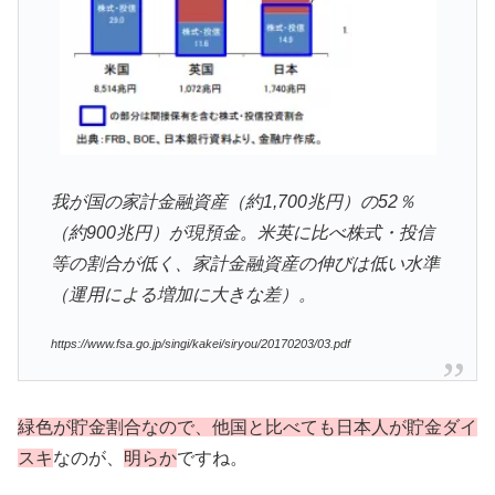
我が国の家計金融資産（約1,700兆円）の52％
（約900兆円）が現預金。米英に比べ株式・投信
等の割合が低く、家計金融資産の伸びは低い水準
（運用による増加に大きな差）。
https://www.fsa.go.jp/singi/kakei/siryou/20170203/03.pdf
緑色が貯金割合なので、他国と比べても日本人が貯金ダイ
スキ
なのが、
明らか
ですね。