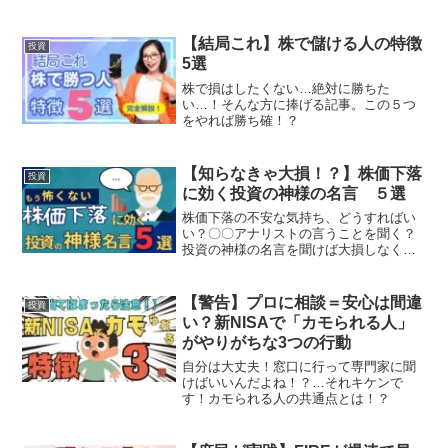
【結局これ】株で儲ける人の特徴
投資
5選
株で損はしたくない…絶対に勝ちた
い…！そんな方に捧げる記事。この５つ
をやれば勝ち確！？
【知らなきゃ大損！？】株価下落
投資
に効く投資の神様の名言 ５選
株価下落の不安な気持ち、どうすればい
い？〇〇アナリストの言うことを聞く？
投資の神様の名言を聞けば大損しなくて
すむかも！？
【警告】プロに相談＝安心は間違
投資
い？新NISAで「カモられる人」
がやりがちな3つの行動
自分は大丈夫！窓口に行って専門家に聞
けばいいんだよね！？…それキケンで
す！カモられる人の共通点とは！？