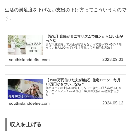
生活の満足度を下げない支出の下げ方ってこういうもので
す。
【実話】庶民がミニマリズムで貧乏からはい上が
った話
まだ大量消費してお金が貯まらないって言っているの？知
っている人はやっている！簡単にできる貯金方法！
2023.09.01
southislanddefire.com
【3500万円借りた夫が解説】住宅ローン 毎月
10万円がきつい…なら？
住宅ローンの支払いが厳しくなってきた…収入あげるしか
ない？ノンノン！○○やれば、毎月の支払いが激減するか
も！？
2024.05.12
southislanddefire.com
収入を上げる