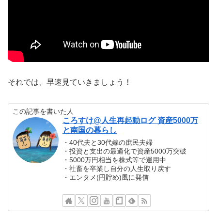
それでは、早速見ていきましょう！
この記事を書いた人
ころすけ@人生再起動ログ 資産5000万
と南国の暮らし
・40代夫と30代嫁の庶民夫婦
・投資と支出の最適化で資産5000万突破
・5000万円相当を株式等で運用中
・社畜を卒業し自分の人生取り戻す
・エンタメ(円貯め)風に発信