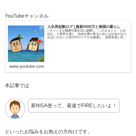
YouTubeチャンネル
人生再起動ログ | 資産5000万と南国の暮らし
✅チャンネル概要社畜生活に疲弊し「このままじゃ、人生
詰む」と限界を感じ、自由を勝ち取るためにはお金がなけ
ればいけないと世の中のリアルを痛感し、資産形成に目覚
める。4年半で5000万円を貯めてから、南国で自分の人生
を取り戻す庶民夫婦の記録をコ...
www.youtube.com
本記事では
新NISA使って、最速でFIREしたいよ！
といったお悩みをお抱えの方向けです。