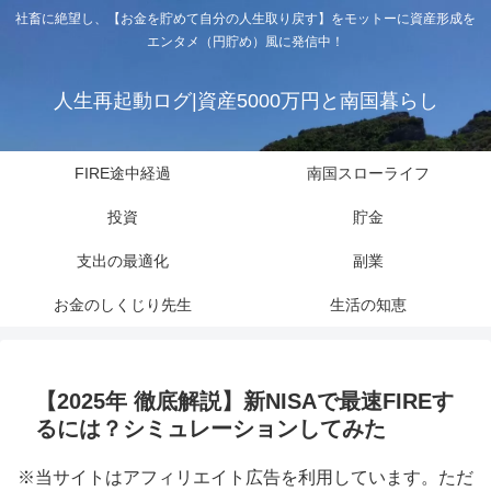
社畜に絶望し、【お金を貯めて自分の人生取り戻す】をモットーに資産形成を
エンタメ（円貯め）風に発信中！
人生再起動ログ|資産5000万円と南国暮らし
FIRE途中経過
南国スローライフ
投資
貯金
支出の最適化
副業
お金のしくじり先生
生活の知恵
【2025年 徹底解説】新NISAで最速FIREす
るには？シミュレーションしてみた
※当サイトはアフィリエイト広告を利用しています。ただ