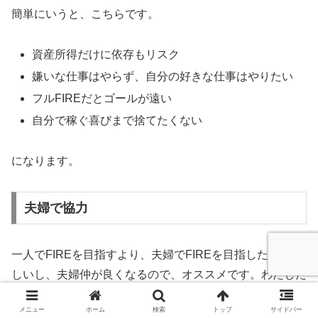
簡単にいうと、こちらです。
資産所得だけに依存もリスク
嫌いな仕事はやらず、自分の好きな仕事はやりたい
フルFIREだとゴールが遠い
自分で稼ぐ喜びまで捨てたくない
になります。
夫婦で協力
一人でFIREを目指すより、夫婦でFIREを目指した方が楽
しいし、夫婦仲が良くなるので、オススメです。わたした
ちも実際に夫婦で目指しているので、資産の増加が加速し
メニュー
ホーム
検索
トップ
サイドバー
ているのを実感しています。