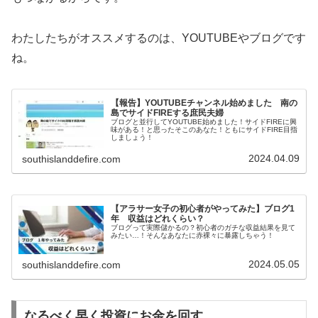
わたしたちがオススメするのは、YOUTUBEやブログです
ね。
【報告】YOUTUBEチャンネル始めました 南の
島でサイドFIREする庶民夫婦
ブログと並行してYOUTUBE始めました！サイドFIREに興
味がある！と思ったそこのあなた！ともにサイドFIRE目指
しましょう！
2024.04.09
southislanddefire.com
【アラサー女子の初心者がやってみた】ブログ1
年 収益はどれくらい？
ブログって実際儲かるの？初心者のガチな収益結果を見て
みたい…！そんなあなたに赤裸々に暴露しちゃう！
2024.05.05
southislanddefire.com
なるべく早く投資にお金を回す