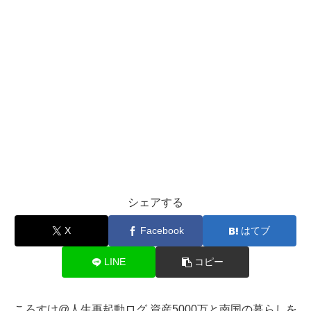
シェアする
X
Facebook
はてブ
LINE
コピー
ころすけ@人生再起動ログ 資産5000万と南国の暮らしを