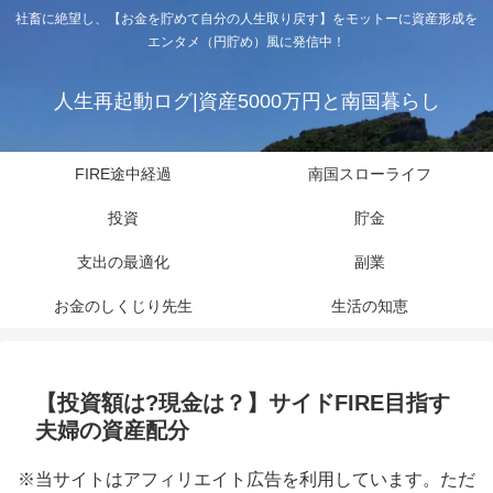
社畜に絶望し、【お金を貯めて自分の人生取り戻す】をモットーに資産形成を
エンタメ（円貯め）風に発信中！
人生再起動ログ|資産5000万円と南国暮らし
FIRE途中経過
南国スローライフ
投資
貯金
支出の最適化
副業
お金のしくじり先生
生活の知恵
【投資額は?現金は？】サイドFIRE目指す
夫婦の資産配分
※当サイトはアフィリエイト広告を利用しています。ただ