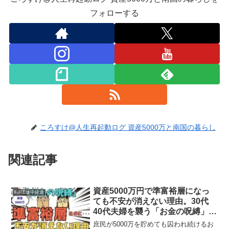
フォローする
ころすけ@人生再起動ログ 資産5000万と南国の暮らし
関連記事
資産5000万円で準富裕層になっ
FIRE途中経過
ても不安が消えない理由。30代
40代夫婦を襲う「お金の呪縛」と
は？
庶民が5000万を貯めても囚われ続けるお