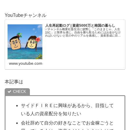
YouTubeチャンネル
人生再起動ログ | 資産5000万と南国の暮らし
✅チャンネル概要社畜生活に疲弊し「このままじゃ、人生
詰む」と限界を感じ、自由を勝ち取るためにはお金がなけ
ればいけないと世の中のリアルを痛感し、資産形成に目覚
める。4年半で5000万円を貯めてから、南国で自分の人生
を取り戻す庶民夫婦の記録をコ...
www.youtube.com
本記事は
サイドＦＩＲＥに興味があるから、目指して
いる人の資産配分を知りたい
会社辞めて自分の好きなことでお金稼ごうと