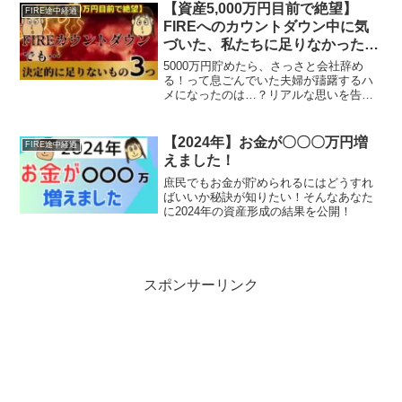
【資産5,000万円目前で絶望】
FIRE途中経過
FIREへのカウントダウン中に気
づいた、私たちに足りなかった決
定的なもの ３つ
5000万円貯めたら、さっさと会社辞め
る！って息ごんでいた夫婦が躊躇するハ
メになったのは…？リアルな思いを告
白！
【2024年】お金が〇〇〇万円増
FIRE途中経過
えました！
庶民でもお金が貯められるにはどうすれ
ばいいか秘訣が知りたい！そんなあなた
に2024年の資産形成の結果を公開！
スポンサーリンク