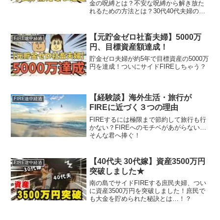
金の呪縛とは？不安な呪縛から解き放た
れるための方法とは？30代40代夫婦の出
した答えとは？
【元貯金ゼロ社畜夫婦】5000万
FIRE途中経過
円、目標資産額達成！
貯金ゼロ夫婦が約5年で目標資産の5000万
円を達成！ついにサイドFIREしちゃう？
【経験談】海外生活・旅行が
FIRE途中経過
FIREに近づく３つの理由
FIREするには極限まで節約して旅行も行
かない？FIREへのモチベがあがらない…
そんな君へ捧ぐ！
【40代夫 30代嫁】資産3500万円
FIRE途中経過
突破しました★
南の島でサイドFIREする庶民夫婦、つい
に資産3500万円を突破しました！庶民で
も大金を貯められた秘訣とは…！？