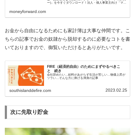
ー)」を今すぐダウンロード！法人・個人事業主向け「マネ
ーフォワード クラウド」で会計ソフトなどバックオフィス
効率化...
moneyforward.com
お金から自由になるためにも家計簿は大事な仲間です。こ
ちらの記事でお金の奴隷から脱却するのに必要なコトを書
いておりますので、御覧いただけるとありがたいです。
FIRE（経済的自由）のためにまずやるべきこ
と 続き
会社辞めたい…給料があがらず生活が苦しい…物価上昇が
ツラい…そんな方に捧げる渾身の記事
2023.02.25
southislanddefire.com
次に先取り貯金