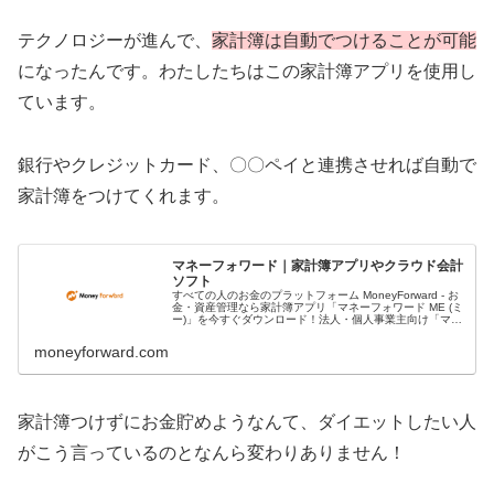
テクノロジーが進んで、
家計簿は自動でつけることが可能
になったんです。わたしたちはこの家計簿アプリを使用し
ています。
銀行やクレジットカード、〇〇ペイと連携させれば自動で
家計簿をつけてくれます。
マネーフォワード｜家計簿アプリやクラウド会計
ソフト
すべての人のお金のプラットフォーム MoneyForward - お
金・資産管理なら家計簿アプリ「マネーフォワード ME (ミ
ー)」を今すぐダウンロード！法人・個人事業主向け「マネ
ーフォワード クラウド」で会計ソフトなどバックオフィス
効率化...
moneyforward.com
家計簿つけずにお金貯めようなんて、ダイエットしたい人
がこう言っているのとなんら変わりありません！