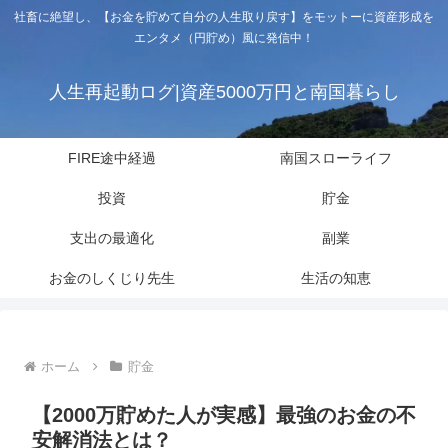
社畜に絶望し、【お金を貯めて自分の人生取り戻す】をモットーに資産形成を
エンタメ（円貯め）風に発信中！
人生再起動ログ|資産5000万円と南国暮らし
FIRE途中経過
南国スローライフ
投資
貯金
支出の最適化
副業
お金のしくじり先生
生活の知恵
ホーム
貯金
【2000万貯めた人が実感】最強のお金の不
安解消法とは？