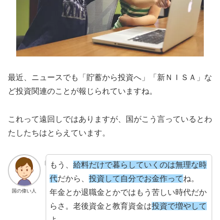
最近、ニュースでも「貯蓄から投資へ」「新ＮＩＳＡ」な
ど投資関連のことが報じられていますね。
これって遠回しではありますが、国がこう言っているとわ
たしたちはとらえています。
もう、
給料だけで暮らしていくのは無理な時
代
だから、
投資して自分でお金作って
ね。
年金とか退職金とかではもう苦しい時代だか
国の偉い人
らさ。老後資金と教育資金は
投資で増やして
よ。