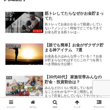
筋トレしてたらなぜかお金貯まっ
貯金
てた
筋トレってお金かかるって勘違いしてい
ない？ノンノン！時短でどこでもできて
お金も貯まる筋トレは…
【誰でも簡単】お金がザクザク貯
支出の最適化
まる神アイテム 7選
お金ある人はみんな持っている！？お金
が貯まらなければすぐにこの７つを買う
べき理由を大公開！
【30代40代】 家族世帯みんなの
貯金
貯金・投資割合は？
みんなどのくらい投資しているの？そん
なことがわかるデータご用意しました！
えっ？貯金しかしていない？ヤバイで
す、それ
メニュー
ホーム
検索
トップ
サイドバー
【ストレス】お金ないと心がすさ
貯金