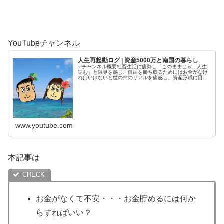
YouTubeチャンネル
人生再起動ログ | 資産5000万と南国の暮らし
✅チャンネル概要社畜生活に疲弊し「このままじゃ、人生
詰む」と限界を感じ、自由を勝ち取るためにはお金がなけ
ればいけないと世の中のリアルを痛感し、資産形成に目覚
める。4年半で5000万円を貯めてから、南国で自分の人生
を取り戻す庶民夫婦の記録をコ...
www.youtube.com
本記事は
お金がなくて不安・・・お金貯めるには何か
らすればいい？