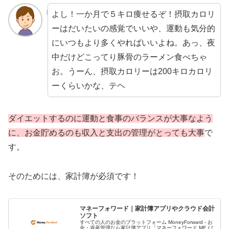
よし！一か月で５キロ痩せるぞ！摂取カロリ
ーはだいたいの感覚でいいや、運動も気分的
にいつもより多くやればいいよね。あっ、夜
中だけどこってり豚骨のラーメン食べちゃ
お。うーん、摂取カロリーは200キロカロリ
ーくらいかな、テヘ
ダイエットするのに運動と食事のバランスが大事なよう
に、お金貯めるのも収入と支出の管理がとっても大事
で
す。
そのためには、家計簿が必須です！
マネーフォワード｜家計簿アプリやクラウド会計
ソフト
すべての人のお金のプラットフォーム MoneyForward - お
金・資産管理なら家計簿アプリ「マネーフォワード ME (ミ