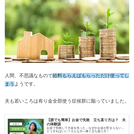
人間、不思議なもので
給料もらえばもらっただけ使ってし
まう
ようです。
夫も若いころは有り金全部使う症候群に陥っていました。
【誰でも簡単】お金で失敗 立ち直り方は？ 夫
の体験談
お金で失敗して大金を失った…なぜかお金が貯まらない…
どうすればいい？そんな方へ捧ぐ立ち直り方！