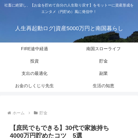
社畜に絶望し、【お金を貯めて自分の人生取り戻す】をモットーに資産形成を
エンタメ（円貯め）風に発信中！
人生再起動ログ|資産5000万円と南国暮らし
FIRE途中経過
南国スローライフ
投資
貯金
支出の最適化
副業
お金のしくじり先生
生活の知恵
ホーム
貯金
【庶民でもできる】30代で家族持ち
4000万円貯めたコツ 5選