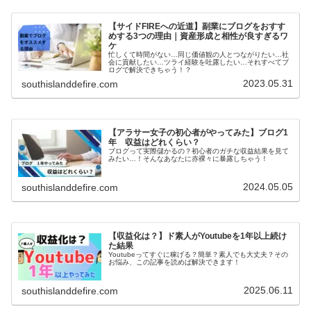
【サイドFIREへの近道】副業にブログをおすす
めする3つの理由｜資産形成と相性が良すぎるワ
ケ
忙しくて時間がない…同じ価値観の人とつながりたい…社
会に貢献したい…ツライ経験を吐露したい…それすべてブ
ログで解決できちゃう！？
2023.05.31
southislanddefire.com
【アラサー女子の初心者がやってみた】ブログ1
年 収益はどれくらい？
ブログって実際儲かるの？初心者のガチな収益結果を見て
みたい…！そんなあなたに赤裸々に暴露しちゃう！
2024.05.05
southislanddefire.com
【収益化は？】ド素人がYoutubeを1年以上続け
た結果
Youtubeってすぐに稼げる？簡単？素人でも大丈夫？その
お悩み、この記事を読めば解決できます！
2025.06.11
southislanddefire.com