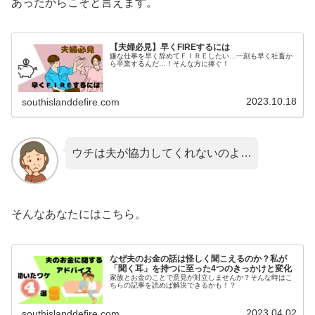
あったからこそと言えます。
【夫婦必見】早くFIREするには
嫌な仕事を早く辞めてＦＩＲＥしたい…一刻も早く社畜か
ら卒業するんだ…！そんな方に捧ぐ！
2023.10.18
southislanddefire.com
ウチは夫が協力してくれないのよ…
そんなあなたにはこちら。
なぜ夫のお金の話は怪しく聞こえるのか？私が
「聞く耳」を持つに至った4つのきっかけと変化
家族とお金のことで意見が対立しませんか？そんな時はこ
ちらの記事を読めば解決できるかも！？
2023.04.02
southislanddefire.com