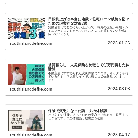
日銀利上げは本当に地獄？住宅ローン破綻を防ぐ
ための現実的な対策3選
変動金利ってどのくらい上がって、毎月の支払いも増？シ
ミュレーションしたらヤバイことに…対策しないと地獄が
待っているかも…
2025.01.26
southislanddefire.com
賃貸暮らし 火災保険を比較して◯万円得した体
験談
不動産屋にすすめられた火災保険に？それ、ボッタくられ
ているかも！？比較サイトでお得な火災保険見つけまし
ょ！
2024.03.08
southislanddefire.com
保険で貧乏になった話 夫の体験談
とりあえず保険に入っていれば安心？それじゃ、貧乏まっ
しぐらです。夫の体験談と脱出法を公開！
2023.04.17
southislanddefire.com