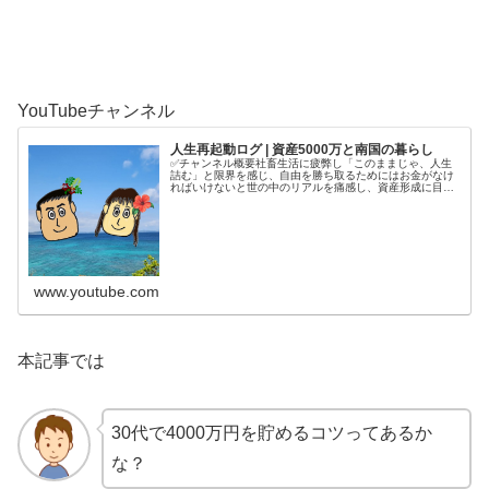
YouTubeチャンネル
人生再起動ログ | 資産5000万と南国の暮らし
✅チャンネル概要社畜生活に疲弊し「このままじゃ、人生
詰む」と限界を感じ、自由を勝ち取るためにはお金がなけ
ればいけないと世の中のリアルを痛感し、資産形成に目覚
める。4年半で5000万円を貯めてから、南国で自分の人生
を取り戻す庶民夫婦の記録をコ...
www.youtube.com
本記事では
30代で4000万円を貯めるコツってあるか
な？