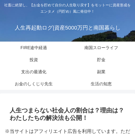
社畜に絶望し、【お金を貯めて自分の人生取り戻す】をモットーに資産形成を
エンタメ（円貯め）風に発信中！
人生再起動ログ|資産5000万円と南国暮らし
FIRE途中経過
南国スローライフ
投資
貯金
支出の最適化
副業
お金のしくじり先生
生活の知恵
人生つまらない社会人の割合は？理由は？
わたしたちの解決法も公開！
※当サイトはアフィリエイト広告を利用しています。ただ