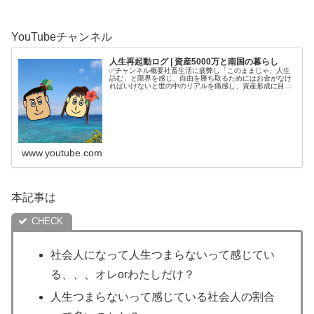
YouTubeチャンネル
人生再起動ログ | 資産5000万と南国の暮らし
✅チャンネル概要社畜生活に疲弊し「このままじゃ、人生
詰む」と限界を感じ、自由を勝ち取るためにはお金がなけ
ればいけないと世の中のリアルを痛感し、資産形成に目覚
める。4年半で5000万円を貯めてから、南国で自分の人生
を取り戻す庶民夫婦の記録をコ...
www.youtube.com
本記事は
社会人になって人生つまらないって感じてい
る、、、オレorわたしだけ？
人生つまらないって感じている社会人の割合