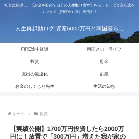
社畜に絶望し、【お金を貯めて自分の人生取り戻す】をモットーに資産形成を
エンタメ（円貯め）風に発信中！
人生再起動ログ|資産5000万円と南国暮らし
FIRE途中経過
南国スローライフ
投資
貯金
支出の最適化
副業
お金のしくじり先生
生活の知恵
ホーム
投資
【実績公開】1700万円投資したら2000万
円に！放置で「300万円」増えた我が家の