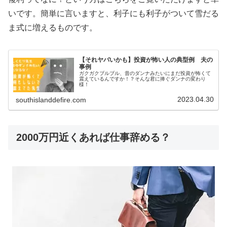
いです。簡単に言いますと、利子にも利子がついて雪だる
ま式に増えるものです。
【それヤバいかも】投資が怖い人の典型例 夫の
事例
ガクガクブルブル、昔のダンナみたいにまだ投資が怖くて
震えているんですか！？そんな君に捧ぐダンナの変わり
様！
2023.04.30
southislanddefire.com
2000万円近くあれば仕事辞める？