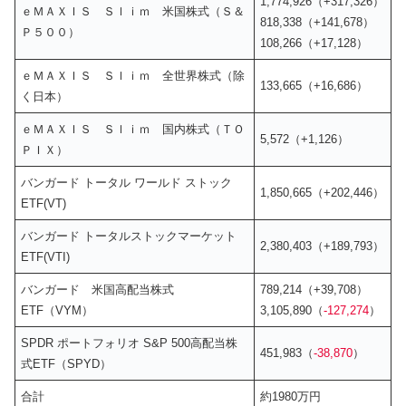
1,774,926（+317,326）
ｅＭＡＸＩＳ Ｓｌｉｍ 米国株式（Ｓ＆
818,338（+141,678）
Ｐ５００）
108,266（+17,128）
ｅＭＡＸＩＳ Ｓｌｉｍ 全世界株式（除
133,665（+16,686）
く日本）
ｅＭＡＸＩＳ Ｓｌｉｍ 国内株式（ＴＯ
5,572（+1,126）
ＰＩＸ）
バンガード トータル ワールド ストック
1,850,665（+202,446）
ETF(VT)
バンガード トータルストックマーケット
2,380,403（+189,793）
ETF(VTI)
バンガード 米国高配当株式
789,214（+39,708）
ETF（VYM）
3,105,890（
-127,274
）
SPDR ポートフォリオ S&P 500高配当株
451,983（
-38,870
）
式ETF（SPYD）
合計
約1980万円