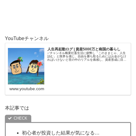
YouTubeチャンネル
人生再起動ログ | 資産5000万と南国の暮らし
✅チャンネル概要社畜生活に疲弊し「このままじゃ、人生
詰む」と限界を感じ、自由を勝ち取るためにはお金がなけ
ればいけないと世の中のリアルを痛感し、資産形成に目覚
める。4年半で5000万円を貯めてから、南国で自分の人生
を取り戻す庶民夫婦の記録をコ...
www.youtube.com
本記事では
初心者が投資した結果が気になる…