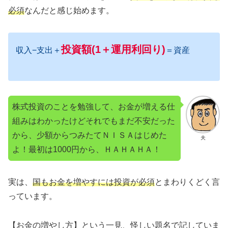
必須
なんだと感じ始めます。
投資額(1＋運用利回り)
収入−支出＋
＝資産
株式投資のことを勉強して、お金が増える仕
組みはわかったけどそれでもまだ不安だった
から、少額からつみたてＮＩＳＡはじめた
夫
よ！最初は1000円から、ＨＡＨＡＨＡ！
実は、
国もお金を増やすには投資が必須
とまわりくどく言
っています。
【お金の増やし方】という一見、怪しい題名で記していま