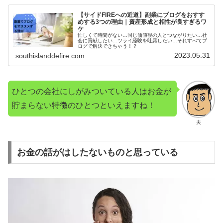
【サイドFIREへの近道】副業にブログをおすす
めする3つの理由｜資産形成と相性が良すぎるワ
ケ
忙しくて時間がない…同じ価値観の人とつながりたい…社
会に貢献したい…ツライ経験を吐露したい…それすべてブ
ログで解決できちゃう！？
2023.05.31
southislanddefire.com
ひとつの会社にしがみついている人はお金が
貯まらない特徴のひとつといえますね！
夫
お金の話がはしたないものと思っている