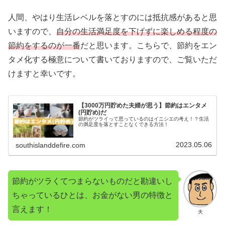
人間、やはり生活レベルを落とすのには抵抗感があると思
いますので、
自分の生活満足度を下げずに楽しめる程度の
節約をするのが一番
だと思います。こちらで、節約をエン
タメ化する極意について書いておりますので、ご覧いただ
けますと幸いです。
【3000万円貯めた夫婦が思う】節約はエンタメ
(円貯め)だ
節約がツライって思っているのはイニシエの考え！？生活
の満足度を落とすことなくできる方法！
2023.05.06
southislanddefire.com
節約がツラくてつまらないものだと勘違いし
ちゃっているひとは、お金がない男の特徴と
言えます！
夫