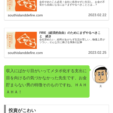
会社やめたい人必見！会社に依存せずに生活し、お金の不
安から自由になるには？まずやるべきこととは…？
2023.02.22
southislanddefire.com
FIRE（経済的自由）のためにまずやるべきこ
と 続き
会社辞めたい…給料があがらず生活が苦しい…物価上昇が
ツラい…そんな方に捧げる渾身の記事
2023.02.25
southislanddefire.com
収入にばかり目がいってメタボ化する支出に
目を向けるの気づかなかった先生です、お金
貯まらない男の特徴そのものですね、ＨＡＨ
夫
ＡＨＡ！
投資がこわい