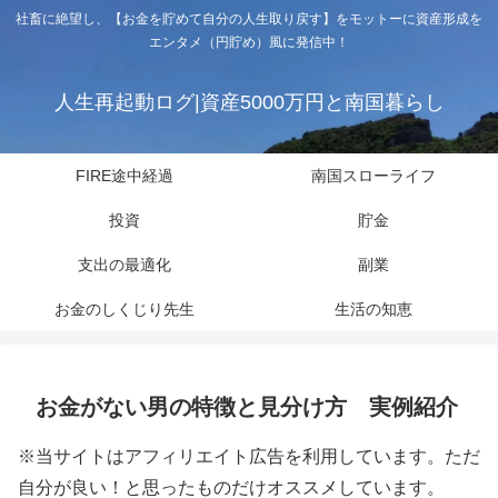
社畜に絶望し、【お金を貯めて自分の人生取り戻す】をモットーに資産形成を
エンタメ（円貯め）風に発信中！
人生再起動ログ|資産5000万円と南国暮らし
FIRE途中経過
南国スローライフ
投資
貯金
支出の最適化
副業
お金のしくじり先生
生活の知恵
お金がない男の特徴と見分け方 実例紹介
※当サイトはアフィリエイト広告を利用しています。ただ
自分が良い！と思ったものだけオススメしています。