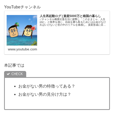
YouTubeチャンネル
人生再起動ログ | 資産5000万と南国の暮らし
✅チャンネル概要社畜生活に疲弊し「このままじゃ、人生
詰む」と限界を感じ、自由を勝ち取るためにはお金がなけ
ればいけないと世の中のリアルを痛感し、資産形成に目覚
める。4年半で5000万円を貯めてから、南国で自分の人生
を取り戻す庶民夫婦の記録をコ...
www.youtube.com
本記事では
お金がない男の特徴ってある？
お金がない男の見分け方は？