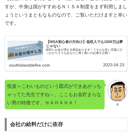
すが、中身は国がすすめるＮＩＳＡ制度をまず利用しまし
ょうというまともなものなので、ご覧いただけますと幸い
です。
【NISA初心者の方向け】低収入でも1000万は夢
じゃない
絶対にお金が増える商品あります！？そんな甘い言葉にひ
っかかりそうなあなたに捧ぐ救いの記事を公開！
2023.04.23
southislanddefire.com
投資＝こわいものという図式ができあがっち
ゃってた先生ですね～、ここもお金貯まらな
い男の特徴です、ＨＡＨＡＨＡ！
夫
会社の給料だけに依存