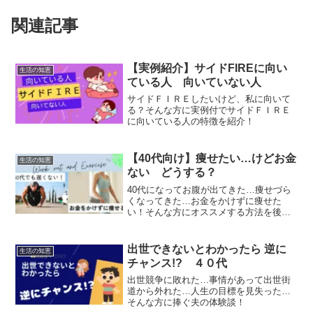
関連記事
【実例紹介】サイドFIREに向い
生活の知恵
ている人 向いていない人
サイドＦＩＲＥしたいけど、私に向いて
る？そんな方に実例付でサイドＦＩＲＥ
に向いている人の特徴を紹介！
【40代向け】痩せたい…けどお金
生活の知恵
ない どうする？
40代になってお腹が出てきた…痩せづら
くなってきた…お金をかけずに痩せた
い！そんな方にオススメする方法を後
悔！
出世できないとわかったら 逆に
生活の知恵
チャンス!? ４０代
出世競争に敗れた…事情があって出世街
道から外れた…人生の目標を見失った…
そんな方に捧ぐ夫の体験談！