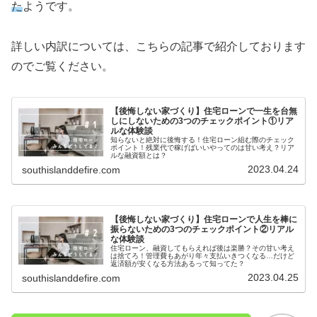
た
ようです。
詳しい内訳については、こちらの記事で紹介しております
のでご覧ください。
【後悔しない家づくり】住宅ローンで一生を台無
しにしないための3つのチェックポイント①リア
ルな体験談
知らないと絶対に後悔する！住宅ローン組む際のチェック
ポイント！残業代で稼げばいいやってのは甘い考え？リア
ルな融資額とは？
2023.04.24
southislanddefire.com
【後悔しない家づくり】住宅ローンで人生を棒に
振らないための3つのチェックポイント②リアル
な体験談
住宅ローン、融資してもらえれば後は楽勝？その甘い考え
は捨てろ！管理費もあがり年々支払いきつくなる…だけど
返済額が安くなる方法あるって知ってた？
2023.04.25
southislanddefire.com