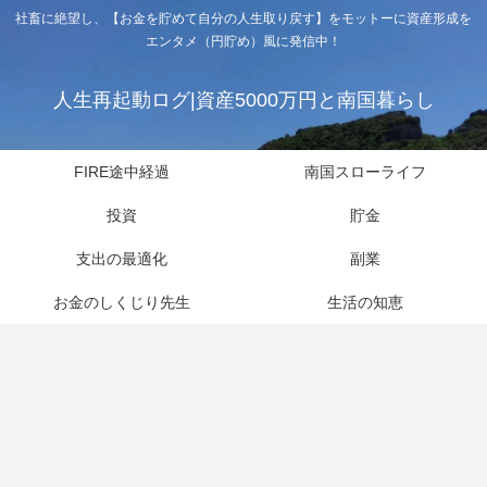
社畜に絶望し、【お金を貯めて自分の人生取り戻す】をモットーに資産形成を
エンタメ（円貯め）風に発信中！
人生再起動ログ|資産5000万円と南国暮らし
FIRE途中経過
南国スローライフ
投資
貯金
支出の最適化
副業
お金のしくじり先生
生活の知恵