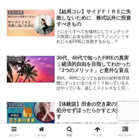
【結局コレ】サイドＦＩＲＥに失
生活の知恵
敗しないために 株式以外に投資
すべきもの
とにかくすべてを犠牲にしてインデック
ス投資にお金を回せって？ノンノン！そ
れじゃあFIREに失敗するかも…？
30代、40代で知ったFIREの真実
生活の知恵
｜経済的自由を目指してわかった
「3つのメリット」と意外な盲点
30代、40代になっても会社の給料依存状
態にずっといるつもり！？知っている人
はやっている、楽しくストレスなく目指
せるＦＩＲＥ
【体験談】田舎の空き家の実家
生活の知恵
処分せずほったらかすと大損しま
す
空き家の実家を処分するなんて辛い…で
もお金の面で心配が…そんな方に夫の体
験談を公開します！
メニュー
ホーム
検索
トップ
サイドバー