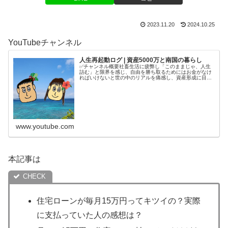
2023.11.20
2024.10.25
YouTubeチャンネル
人生再起動ログ | 資産5000万と南国の暮らし
✅チャンネル概要社畜生活に疲弊し「このままじゃ、人生
詰む」と限界を感じ、自由を勝ち取るためにはお金がなけ
ればいけないと世の中のリアルを痛感し、資産形成に目覚
める。4年半で5000万円を貯めてから、南国で自分の人生
を取り戻す庶民夫婦の記録をコ...
www.youtube.com
本記事は
住宅ローンが毎月15万円ってキツイの？実際
に支払っていた人の感想は？