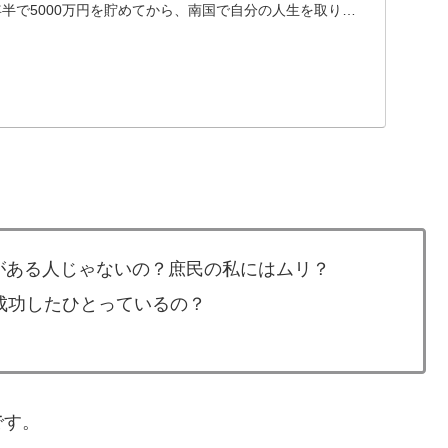
半で5000万円を貯めてから、南国で自分の人生を取り戻
.
がある人じゃないの？庶民の私にはムリ？
成功したひとっているの？
です。