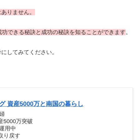
はありません。
成功できる秘訣と成功
の
秘訣
を知ることができます
。
考にしてみてください。
 資産5000万と南国の暮らし
婦
5000万突破
で運用中
取り戻す